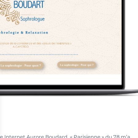
te Internet Aurore Boudard, « Parisienne » du 78 m’a